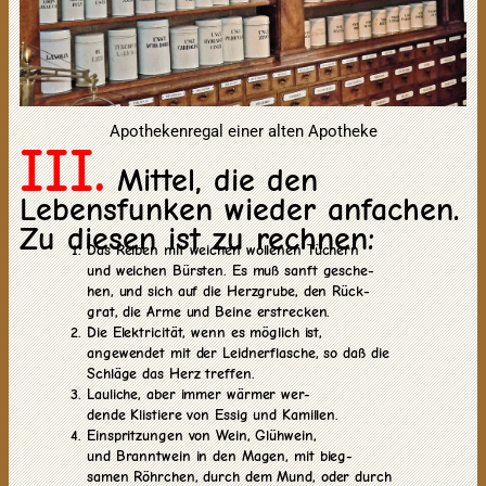
Apothekenregal einer alten Apotheke
III.
Mittel, die den
Lebensfunken wieder anfachen.
Zu diesen ist zu rechnen:
Das Reiben mit weichen wollenen Tüchern
und weichen Bürsten. Es muß sanft gesche-
hen, und sich auf die Herzgrube, den Rück-
grat, die Arme und Beine erstrecken.
Die Elektricität, wenn es möglich ist,
angewendet mit der Leidnerflasche, so daß die
Schläge das Herz treffen.
Lauliche, aber immer wärmer wer-
dende Klistiere von Essig und Kamillen.
Einspritzungen von Wein, Glühwein,
und Branntwein in den Magen, mit bieg-
samen Röhrchen, durch dem Mund, oder durch