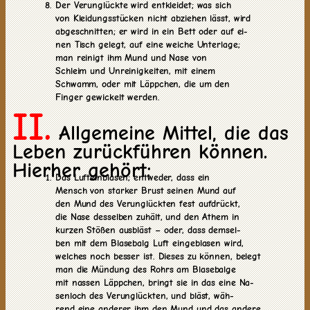
Der Verunglückte wird entkleidet; was sich
von Kleidungsstücken nicht abziehen lässt, wird
abgeschnitten; er wird in ein Bett oder auf ei-
nen Tisch gelegt, auf eine weiche Unterlage;
man reinigt ihm Mund und Nase von
Schleim und Unreinigkeiten, mit einem
Schwamm, oder mit Läppchen, die um den
Finger gewickelt werden.
II.
Allgemeine Mittel, die das
Leben zurückführen können.
Hierher gehört:
Das Lufteinblasen; entweder, dass ein
Mensch von starker Brust seinen Mund auf
den Mund des Verunglückten fest aufdrückt,
die Nase desselben zuhält, und den Athem in
kurzen Stößen ausbläst – oder, dass demsel-
ben mit dem Blasebalg Luft eingeblasen wird,
welches noch besser ist. Dieses zu können, belegt
man die Mündung des Rohrs am Blasebalge
mit nassen Läppchen, bringt sie in das eine Na-
senloch des Verunglückten, und bläst, wäh-
rend eine anderer ihm den Mund und das andere