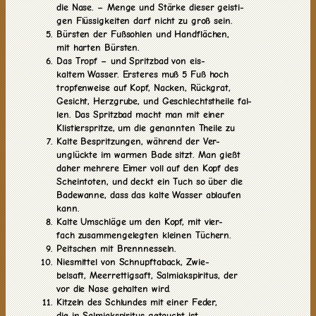
die Nase. – Menge und Stärke dieser geisti-
gen Flüssigkeiten darf nicht zu groß sein.
Bürsten der Fußsohlen und Handflächen,
mit harten Bürsten.
Das Tropf – und Spritzbad von eis-
kaltem Wasser. Ersteres muß 5 Fuß hoch
tropfenweise auf Kopf, Nacken, Rückgrat,
Gesicht, Herzgrube, und Geschlechtstheile fal-
len. Das Spritzbad macht man mit einer
Klistierspritze, um die genannten Theile zu
Kalte Bespritzungen, während der Ver-
unglückte im warmen Bade sitzt. Man gießt
daher mehrere Eimer voll auf den Kopf des
Scheintoten, und deckt ein Tuch so über die
Badewanne, dass das kalte Wasser ablaufen
kann.
Kalte Umschläge um den Kopf, mit vier-
fach zusammengelegten kleinen Tüchern.
Peitschen mit Brennnesseln.
Niesmittel von Schnupftaback, Zwie-
belsaft, Meerrettigsaft, Salmiakspiritus, der
vor die Nase gehalten wird.
Kitzeln des Schlundes mit einer Feder,
die in Salmiakspiritus getaucht ist.