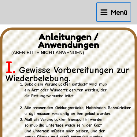
Zum
Inhalt
Menü
springen
Anleitungen /
Anwendungen
(ABER BITTE
NICHT
ANWENDEN)
I.
Gewisse Vorbereitungen zur
Wiederbelebung.
Sobald ein Verunglückter entdeckt wird, muß
ein Arzt oder Wundartz gerufen werden, der
die Rettungsversuche leitet.
Alle pressenden Kleidungsstücke, Halsbinden, Schnürleiber
u. dgl. müssen vorsichtig an ihm gelöst werden.
Muß ein Verunglückter transportirt werden,
so muß die Unterlage weich sein, der Kopf
und Unterleib müssen hoch bleiben, und der
ganze Körper muß sanft behandelt werden.