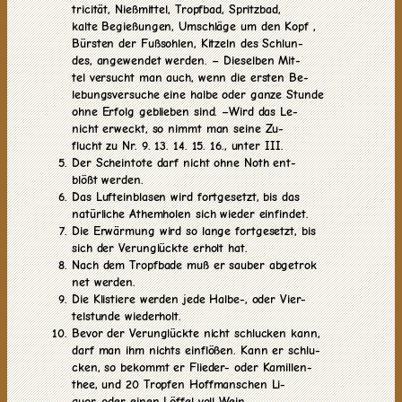
tricität, Nießmittel, Tropfbad, Spritzbad,
kalte Begießungen, Umschläge um den Kopf ,
Bürsten der Fußsohlen, Kitzeln des Schlun-
des, angewendet werden. – Dieselben Mit-
tel versucht man auch, wenn die ersten Be-
lebungsversuche eine halbe oder ganze Stunde
ohne Erfolg geblieben sind. –Wird das Le-
nicht erweckt, so nimmt man seine Zu-
flucht zu Nr. 9. 13. 14. 15. 16., unter III.
Der Scheintote darf nicht ohne Noth ent-
blößt werden.
Das Lufteinblasen wird fortgesetzt, bis das
natürliche Athemholen sich wieder einfindet.
Die Erwärmung wird so lange fortgesetzt, bis
sich der Verunglückte erholt hat.
Nach dem Tropfbade muß er sauber abgetrok
net werden.
Die Klistiere werden jede Halbe-, oder Vier-
telstunde wiederholt.
Bevor der Verunglückte nicht schlucken kann,
darf man ihm nichts einflößen. Kann er schlu-
cken, so bekommt er Flieder- oder Kamillen-
thee, und 20 Tropfen Hoffmanschen Li-
quor, oder einen Löffel voll Wein.