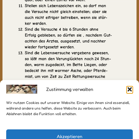
Stellen sich Lebenszeichen ein, so darf man
die Versuche nicht gleich einstellen; aber sie
auch nicht eifriger betreiben, wenn sie stär-
ker werden.
Sind die Versuche 4 bis 6 Stunden ohne
Erfolg geblieben, so dürfen sie , nachdem Gut-
achten des Arztes, ausgesetzt, und nachher
wieder fortgesetzt werden.
Sind die Lebensversuche vergebens gewesen,
so läßt man den Verunglückten noch 24 Stun-
den, warm zugedeckt, im Bette Liegen, oder
bedeckt ihn mit warmer Asche, oder Pferde-
mist, um von Zeit zu Zeit Rettungsversuche
anzustellen.
Sind sie gelungen, so überläst man den Ge-
Zustimmung verwalten
retteten dem Schlafe; doch muß Jemand bei
Ihm wachen und auf ihn warten.
Wir nutzen Cookies auf unserer Website. Einige von ihnen sind essenziell,
während andere uns helfen, diese Website zu verbessern. Auch beim
Ablehnen bleibt die Funktion voll erhalten.
© Copyright UWP 2009-2026
Alle Rechte vorbehalten!
Akzeptieren