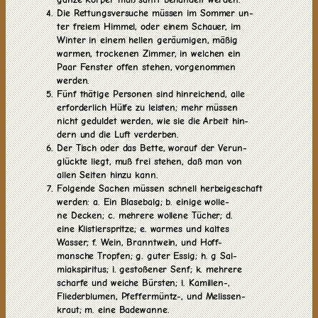
Die Rettungsversuche müssen im Sommer un-
ter freiem Himmel, oder einem Schauer, im
Winter in einem hellen geräumigen, mäßig
warmen, trockenen Zimmer, in welchen ein
Paar Fenster offen stehen, vorgenommen
werden.
Fünf thätige Personen sind hinreichend, alle
erforderlich Hülfe zu leisten; mehr müssen
nicht geduldet werden, wie sie die Arbeit hin-
dern und die Luft verderben.
Der Tisch oder das Bette, worauf der Verun-
glückte liegt, muß frei stehen, daß man von
allen Seiten hinzu kann.
Folgende Sachen müssen schnell herbeigeschaft
werden: a. Ein Blasebalg; b. einige wolle-
ne Decken; c. mehrere wollene Tücher; d.
eine Klistierspritze; e. warmes und kaltes
Wasser; f. Wein, Branntwein, und Hoff-
mansche Tropfen; g. guter Essig; h. g Sal-
miakspiritus; i. gestoßener Senf; k. mehrere
scharfe und weiche Bürsten; l. Kamillen-,
Fliederblumen, Pfeffermüntz-, und Melissen-
kraut; m. eine Badewanne.